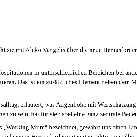
icht sie mit Aleko Vangelis über die neue Herausfo
 Hospitationen in unterschiedlichen Bereichen bei a
lektieren. Das ist ein zusätzliches Element neben de
salltag, erläutert, was Augenhöhe mit Wertschätzun
en zu sein, hat für sie dabei eine ganz zentrale Bede
z als „Working Mum“ bezeichnet, gewährt uns einen E
 und seinen Herausforderungen ganz aktiv zu stellen 